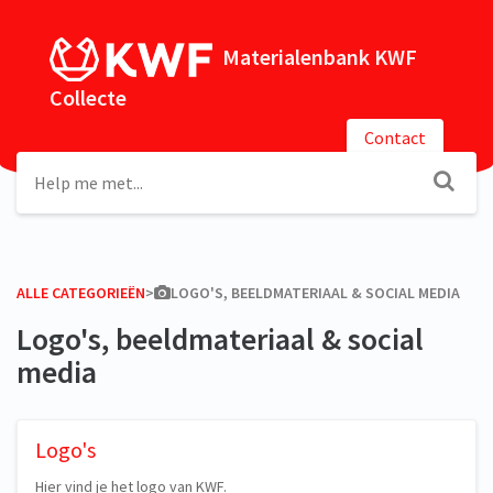
Materialenbank KWF
Collecte
Contact
ALLE CATEGORIEËN
​>​
​LOGO'S, BEELDMATERIAAL & SOCIAL MEDIA
Logo's, beeldmateriaal & social
media
Logo's
Hier vind je het logo van KWF.