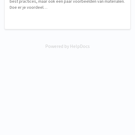
best practices, maar ook een paar voorbeelden van materialen.
Doe er je voordeel…
Powered by HelpDocs
(opens in a new tab)