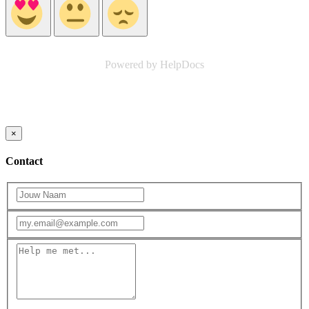
Powered by HelpDocs
(opens in a new tab)
×
Contact