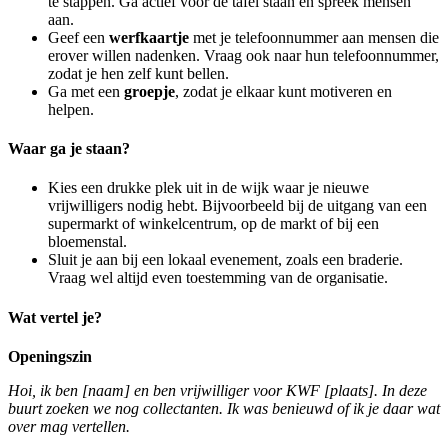
te stappen. Ga actief voor de tafel staan en spreek mensen
aan.
Geef een
werfkaartje
met je telefoonnummer aan mensen die
erover willen nadenken. Vraag ook naar hun telefoonnummer,
zodat je hen zelf kunt bellen.
Ga met een
groepje
, zodat je elkaar kunt motiveren en
helpen.
Waar ga je staan?
Kies een drukke plek uit in de wijk waar je nieuwe
vrijwilligers nodig hebt. Bijvoorbeeld bij de uitgang van een
supermarkt of winkelcentrum, op de markt of bij een
bloemenstal.
Sluit je aan bij een lokaal evenement, zoals een braderie.
Vraag wel altijd even toestemming van de organisatie.
Wat vertel je?
Openingszin
Hoi, ik ben [naam] en ben vrijwilliger voor KWF [plaats]. In deze
buurt zoeken we nog collectanten. Ik was benieuwd of ik je daar wat
over mag vertellen.