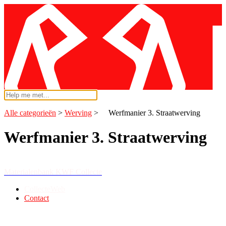
Alle categorieën
​ > ​
​Werving
​ > ​
Werfmanier 3. Straatwerving
Werfmanier 3. Straatwerving
Materialenbank KWF Collecte
CollecteWeb
Contact